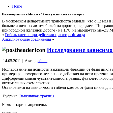
Home
Пассажиропоток в Москве с 12 мая увеличился на четверть
В московском департаменте транспорта заявили, что с 12 мая 
больше и личных автомобилей на дорогах, передает ."По сравн
пригородной железной дороге - на 11%, на маршрутах между Мо
«
Гибель клеток при действии циклофосфамида
Алкилирующие соединения
»
Исследование зависим
14.05.2011 |
Автор:
admin
Исследование зависимости выжившей фракции от фазы цикла п
примера равномерного летального действия на всем протяжени
Дифференциальная чувствительность разных фаз клеточного ци
оптимальных схем лечения.
Остановимся на зависимости гибели клеток от фазы цикла для
Рубрика:
Выжившая фракция
Комментарии запрещены.