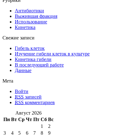
Рубрики
Антибиотики
Выжившая фракция
Использование
Кинетика
Свежие записи
Гибель клеток
Изучение гибели клеток в культуре
Кинетика гибели
В последующей работе
Данные
Мета
Войти
RSS
записей
RSS
комментариев
Август 2026
Пн
Вт
Ср
Чт
Пт
Сб
Вс
1
2
3
4
5
6
7
8
9