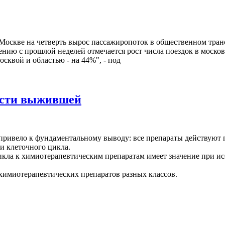
в Москве на четверть вырос пассажиропоток в общественном тра
ению с прошлой неделей отмечается рост числа поездок в москов
сквой и областью - на 44%", - под
ости выжившей
ривело к фундаментальному выводу: все препараты действуют по
и клеточного цикла.
кла к химиотерапевтическим препаратам имеет значение при ис
 химиотерапевтических препаратов разных классов.