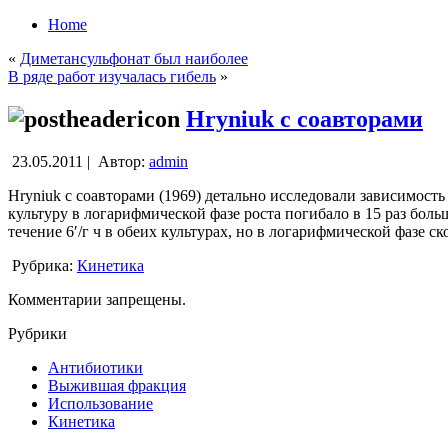
Home
«
Диметансульфонат был наиболее
В ряде работ изучалась гибель
»
Hryniuk с соавторами
23.05.2011 |
Автор:
admin
Hryniuk с соавторами (1969) детально исследовали зависимость
культуру в логарифмической фазе роста погибало в 15 раз боль
течение 6′/г ч в обеих культурах, но в логарифмической фазе ск
Рубрика:
Кинетика
Комментарии запрещены.
Рубрики
Антибиотики
Выжившая фракция
Использование
Кинетика