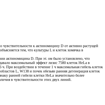
я по чувствительности к актиномицину D от активно растущей
объясняется тем, что культуры L и клеток хомячка в
твии актиномицина D. При эт. ом было установлено, что
 давало максимальный эффект лизис 7580 клеток HeLa в
6 ч. При воздействии в течение 1 ч максимальная гибель клеток
областов L, W138 и почек обезьян ранняя дегенерация клеток
знаку ранней гибели клетки HeLa значительно более
личия в чувствительности этих двух линий.