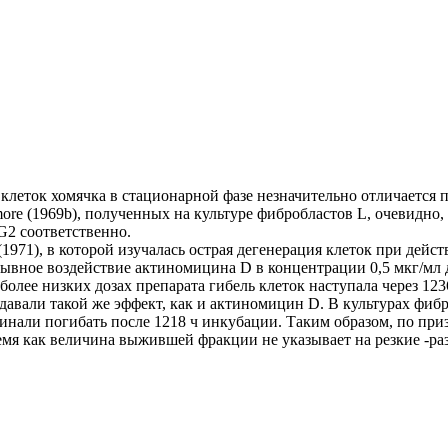
ых клеток хомячка в стационарной фазе незначительно отличаетс
ore (1969b), полученных на культуре фибробластов L, очевидно, 
G2 соответственно.
1971), в которой изучалась острая дегенерация клеток при дейс
ерывное воздействие актиномицина D в концентрации 0,5 мкг/мл
более низких дозах препарата гибель клеток наступала через 123
давали такой же эффект, как и актиномицин D. В культурах фибр
инали погибать после 1218 ч инкубации. Таким образом, по при
мя как величина выжившей фракции не указывает на резкие -раз