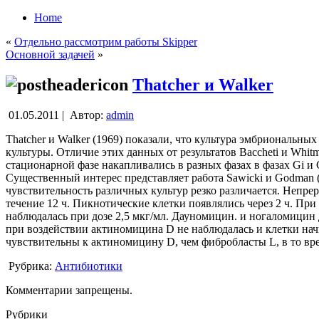
Home
«
Отдельно рассмотрим работы Skipper
Основной задачей
»
Thatcher и Walker
01.05.2011 |
Автор:
admin
Thatcher и Walker (1969) показали, что культура эмбриональн
культуры. Отличие этих данных от результатов Baccheti и Whitm
стационарной фазе накапливались в разных фазах в фазах Gi и 
Существенный интерес представляет работа Sawicki и Godman (
чувствительность различных культур резко различается. Непр
течение 12 ч. Пикнотические клетки появлялись через 2 ч. При 
наблюдалась при дозе 2,5 мкг/мл. Дауномицин. и ногаломицин 
при воздействии актиномицина D не наблюдалась и клетки нач
чувствительны к актиномицину D, чем фибробласты L, в то вре
Рубрика:
Антибиотики
Комментарии запрещены.
Рубрики