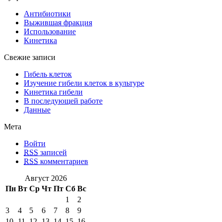
Антибиотики
Выжившая фракция
Использование
Кинетика
Свежие записи
Гибель клеток
Изучение гибели клеток в культуре
Кинетика гибели
В последующей работе
Данные
Мета
Войти
RSS
записей
RSS
комментариев
Август 2026
Пн
Вт
Ср
Чт
Пт
Сб
Вс
1
2
3
4
5
6
7
8
9
10
11
12
13
14
15
16