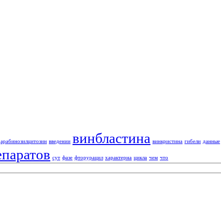
винбластина
арабинозилцитозин
введении
винкристина
гибели
данные
епаратов
сут
фазе
фторурацил
характерна
цикла
чем
что