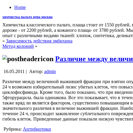
Home
химчистка пальто цена москва
Химчистка классического пальто, плаща стоит от 1550 рублей, 
дороже - от 2200 рублей, а кожаного плаща- от 3780 рублей.
опыт с различными видами тканей: хлопок, синтетика, деликат
«
Зависимость действия эмбихина
Метод колоний
»
Различие между велич
16.05.2011 |
Автор:
admin
Различие между величиной выжившей фракции при взятии опухо
24 ч возможен избирательный лизис убитых клеток, что повыси
циклофосфамида. Кроме того, было показано, что при введении
5фторурацила. была одинакова. Все это показывает, что в теч
также вряд ли является фактором, существенно повышающим вел
значительного различия в величине выжившей фракции. Наиболе
течение 24 ч, происходит заживление сублетального поврежден
гибель клеток. Приведенные данные показали низкую чувстви
Рубрика:
Антибиотики