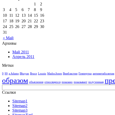
1
2
3
4
5
6
7
8
9
10
11
12
13
14
15
16
17
18
19
20
21
22
23
24
25
26
27
28
29
30
31
« Май
Архивы
Май 2011
Апрель 2011
Метки
9
99
a Adams
Bhuyan
Bruce
Lozzio
MadocJones
Винбластин
Гомпертца
антиметаболитам
образом
пр
объяснения
относящихся
показано
показывает
полученным
Ссылки
Sitemap1
Sitemap2
Sitemap3
SitemapXml