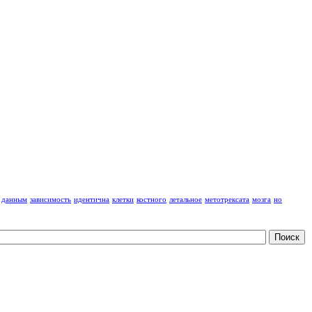
данным
зависимость
идентична
клетки
костного
летальное
метотрексата
мозга
но