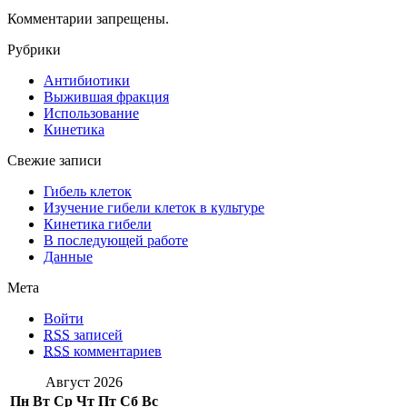
Комментарии запрещены.
Рубрики
Антибиотики
Выжившая фракция
Использование
Кинетика
Свежие записи
Гибель клеток
Изучение гибели клеток в культуре
Кинетика гибели
В последующей работе
Данные
Мета
Войти
RSS
записей
RSS
комментариев
Август 2026
Пн
Вт
Ср
Чт
Пт
Сб
Вс