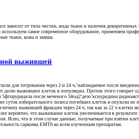
все зависит от типа чистки, вида ткани и наличия декоративных
 Мы используем самое современное оборудование, применяем пр
ные ткани, кожа и замша.
иной выжившей
ли для титрования через 2 и 24 ч,’наблюдаемое после введения
т долю выживших клеток в популяции. Против этого говорит оди
 5фторурацила после меченого 5йод2′дезо’ксиуридина радиоактив
ение суток избирательного лизиса погибших клеток в опухоли н
ичину выжившей фракции через 24 ч, так как за 22 ч клетки мо
е вероятно, что выживание клеток увеличивается в результате т
ия. Ясно, что в этом случае данные, получаемые при взятии кле
тельность саркомы ЕМТ6 ко всем изученным препаратам.