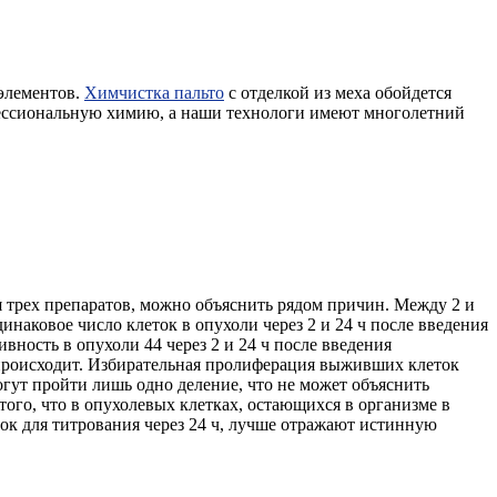
 элементов.
Химчистка пальто
с отделкой из меха обойдется
офессиональную химию, а наши технологи имеют многолетний
 трех препаратов, можно объяснить рядом причин. Между 2 и
наковое число клеток в опухоли через 2 и 24 ч после введения
ность в опухоли 44 через 2 и 24 ч после введения
е происходит. Избирательная пролиферация выживших клеток
гут пройти лишь одно деление, что не может объяснить
ого, что в опухолевых клетках, остающихся в организме в
ток для титрования через 24 ч, лучше отражают истинную