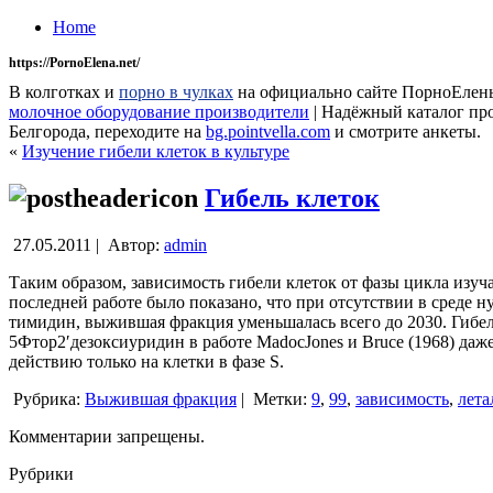
Home
https://PornoElena.net/
В колготках и
порно в чулках
на официально сайте ПорноЕлен
молочное оборудование производители
| Надёжный каталог пр
Белгорода, переходите на
bg.pointvella.com
и смотрите анкеты.
«
Изучение гибели клеток в культуре
Гибель клеток
27.05.2011 |
Автор:
admin
Таким образом, зависимость гибели клеток от фазы цикла изуч
последней работе было показано, что при отсутствии в среде 
тимидин, выжившая фракция уменьшалась всего до 2030. Гибель 
5Фтор2′дезоксиуридин в работе MadocJones и Bruce (1968) да
действию только на клетки в фазе S.
Рубрика:
Выжившая фракция
|
Метки:
9
,
99
,
зависимость
,
лета
Комментарии запрещены.
Рубрики