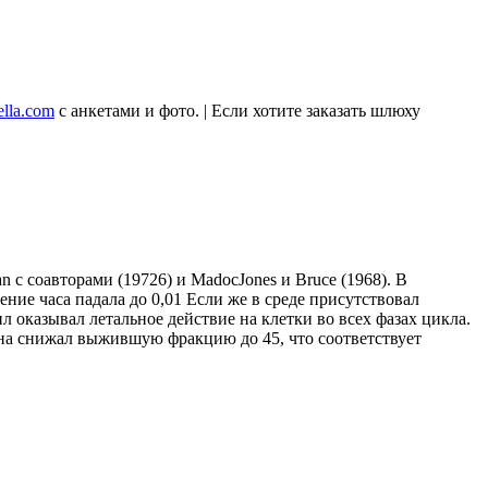
ella.com
с анкетами и фото. | Если хотите заказать шлюху
с соавторами (19726) и MadocJones и Bruce (1968). В
ние часа падала до 0,01 Если же в среде присутствовал
 оказывал летальное действие на клетки во всех фазах цикла.
ина снижал выжившую фракцию до 45, что соответствует