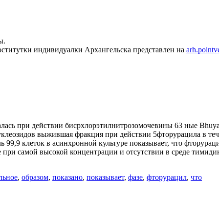
ы.
оститутки индивидуалки Архангельска представлен на
arh.pointv
алась при действии бисрхлорэтилнитрозомочевины 63 ные Bhuyan 
нуклеозидов выжившая фракция при действии 5фторурацила в тече
99,9 клеток в асинхронной культуре показывает, что фторурацил
же при самой высокой концентрации и отсутствии в среде тимид
льное
,
образом
,
показано
,
показывает
,
фазе
,
фторурацил
,
что