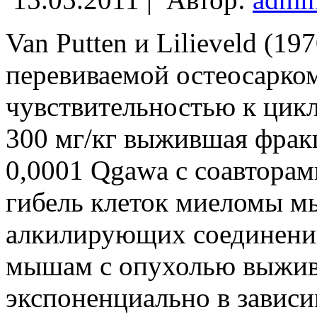
Van Putten и Lilieveld (19
перевиваемой остеосарко
чувствительностью к цик
300 мг/кг выжившая фракц
0,0001 Qgawa с соавторами
гибель клеток миеломы м
алкилирующих соединений
мышам с опухолью выжив
экспоненциально в зависи