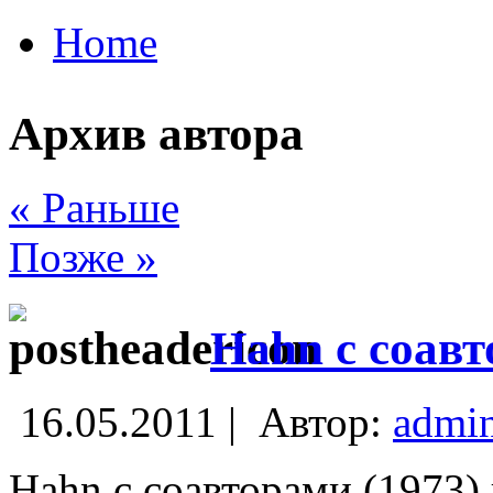
Home
Архив автора
« Раньше
Позже »
Hahn с соав
16.05.2011 |
Автор:
admi
Hahn с соавторами (1973)